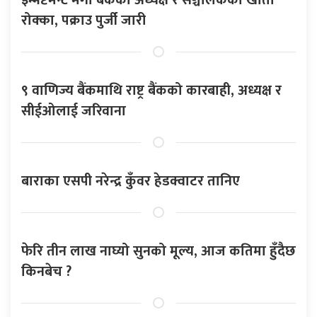
इन्भेष्टमेन्ट मेगा बैंकका अध्यक्ष र सञ्चालकको खाता
रोक्का, पक्राउ पुर्जी जारी
९ वाणिज्य बैंकमाथि राष्ट्र बैंकको कारबाही, अध्यक्ष र
सीईओलाई जरिवाना
बाराका एसपी नरेन्द्र कुँवर हेडक्वाटर तानिए
फेरि तीन लाख नाघ्यो सुनको मूल्य, आज कतिमा हुँदैछ
किनबेच ?