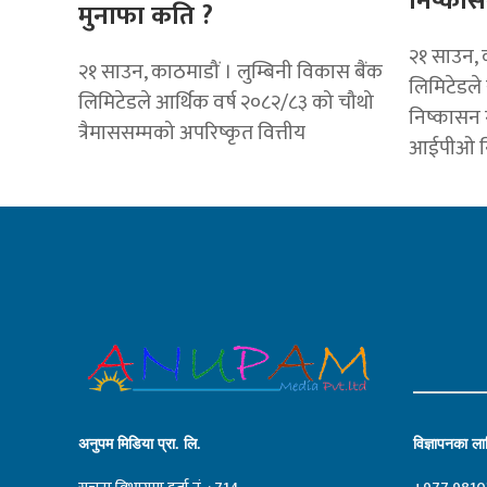
निष्कासन
मुनाफा कति ?
२१ साउन, 
२१ साउन, काठमाडौं । लुम्बिनी विकास बैंक
लिमिटेडल
लिमिटेडले आर्थिक वर्ष २०८२/८३ को चौथो
निष्कासन 
त्रैमाससम्मको अपरिष्कृत वित्तीय
आईपीओ न
अनुपम मिडिया प्रा. लि.
विज्ञापनका लाग