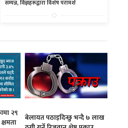
सम्पन्न, विज्ञहरूद्वारा विशेष परामर्श
फामा २९
बेलायत पठाइदिन्छु भन्दै ७ लाख
 क्षमता
ठगी गर्ने रिजवान शेष पक्राउ