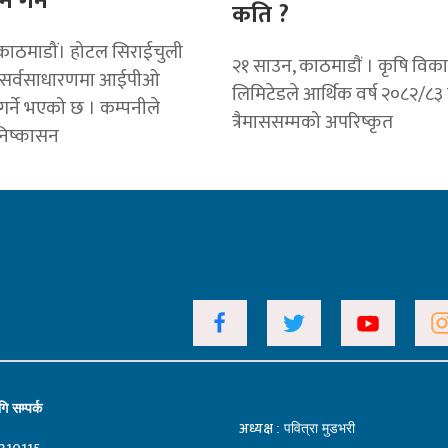
 गर्ने
कति ?
काठमाडौं। होटल सिराईचुली
२१ साउन, काठमाडाैं । कृषि विका
े सर्वसाधारणमा आईपीओ
लिमिटेडले आर्थिक वर्ष २०८२/८३
गर्ने भएको छ । कम्पनीले
त्रैमाससम्मको अपरिष्कृत
िष्कासन
ि सम्पर्क
अध्यक्ष
: पवित्रा मुडभरी