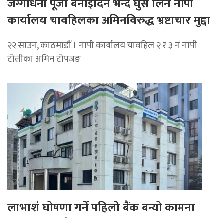
जग्गाधनी पूर्जा बनाइदिने भन्दै घुस लिने नापी
कार्यालय चावहिलका अमिनविरुद्ध भ्रष्टाचार मुद्दा
२२ साउन, काठमाडौं । नापी कार्यालय चावहिल २ र ३ नं नापी
टोलीका अमिन टोपजङ
लाभाशं घोषणा गर्ने पहिलो बैंक बन्यो कामना