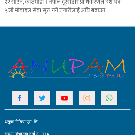
२२ साउन, काठमाडाैं । नेपाल दूरसञ्चार प्राधिकरणले देशभित्र
५जी मोबाइल सेवा सुरु गर्ने तयारीलाई अघि बढाउन
अनुपम मिडिया प्रा. लि.
सूचना विभागमा दर्ता नं. : 714