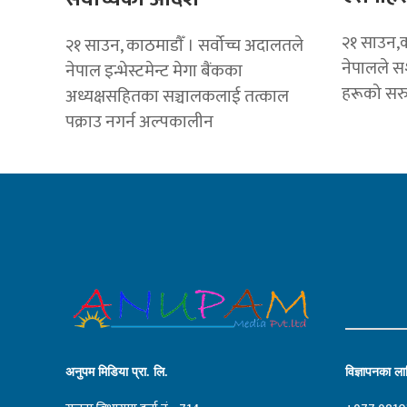
२१ साउन,का
२१ साउन, काठमाडाैँ । सर्वोच्च अदालतले
नेपालले सश
नेपाल इन्भेस्टमेन्ट मेगा बैंकका
हरूको सरु
अध्यक्षसहितका सञ्चालकलाई तत्काल
पक्राउ नगर्न अल्पकालीन
अनुपम मिडिया प्रा. लि.
विज्ञापनका लाग