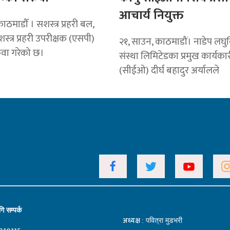
आचार्य नियुक्त
ठमाडौँ । सशस्त्र प्रहरी बल,
स्त्र प्रहरी उपरीक्षक (एसपी)
२१, साउन, काठमाडौं। नाडेप लघुवि
वा गरेको छ।
संस्था लिमिटेडका प्रमुख कार्यक
(सीईओ) दीर्घ बहादुर अर्यालले
ि सम्पर्क
अध्यक्ष
: पवित्रा मुडभरी