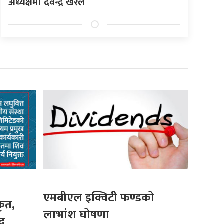
अध्यक्षमा देवेन्द्र खरेल
एमबीएल इक्विटी फण्डको
कृत,
लाभांश घोषणा
द