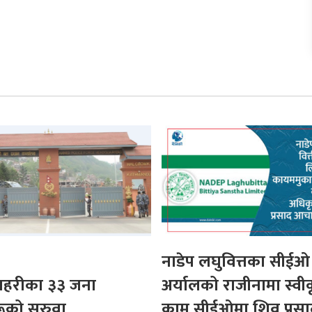
नाडेप लघुवित्तका सीईओ
 प्रहरीका ३३ जना
अर्यालको राजीनामा स्वी
ूको सरुवा
कामु सीईओमा शिव प्रसा