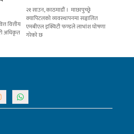
२१ साउन, काठमाडाैं । माछापुच्छ्र्रे
क्यापिटलको व्यवस्थापनमा सञ्चालित
त्त वित्तीय
एमबीएल इक्विटी फण्डले लाभांश घोषणा
ारी अधिकृत
गरेको छ