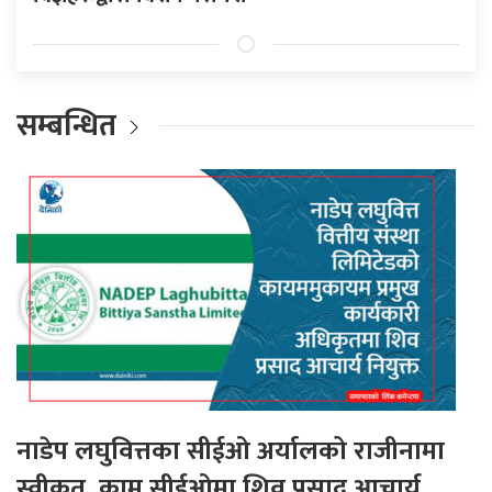
सम्बन्धित
नाडेप लघुवित्तका सीईओ अर्यालको राजीनामा
स्वीकृत, कामु सीईओमा शिव प्रसाद आचार्य