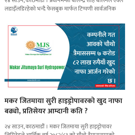
२४ साउन, काठमाडौँ । प्रधानमन्त्री बालेन्द्र शाह बालेनले एक्लै
लडाइँलडिरहेको भन्दै फेसबुक मार्फत टिप्पणी सार्वजनिक
मकर जितमाया सुरी हाइड्रोपावरको खुद नाफा
बढ्यो, प्रतिसेयर आम्दानी कति ?
२४ साउन, काठमाडौं । मकर जितमाया सुरी हाइड्रोपावर
लिमिटेडले आर्थिक वर्ष २०८२/८३ को चौथो त्रैमाससम्मको