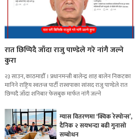
रात छिप्पिदै जाँदा राजु पाण्डेले गरे नांगै जल्ने
कुरा
२३ साउन, काठमाडौँ । प्रधानमन्त्री बालेन्द्र शाह बालेन निकटका
मानिने राष्ट्रिय स्वतन्त्र पार्टी रास्वपाका सांसद राजु पाण्डेले रात
छिप्पदै जाँदा शनिबार फेसबुक मार्फत नांगै जल्ने
ग्यास वितरणमा ‘क्विक रेस्पोन्स’,
दैनिक २ सयभन्दा बढी गुनासो
सम्बोधन