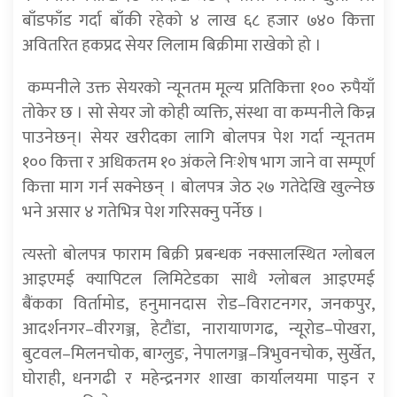
बाँडफाँड गर्दा बाँकी रहेको ४ लाख ६८ हजार ७४० कित्ता
अवितरित हकप्रद सेयर लिलाम बिक्रीमा राखेको हो ।
कम्पनीले उक्त सेयरको न्यूनतम मूल्य प्रतिकित्ता १०० रुपैयाँ
तोकेर छ । सो सेयर जो कोही व्यक्ति, संस्था वा कम्पनीले किन्न
पाउनेछन्। सेयर खरीदका लागि बोलपत्र पेश गर्दा न्यूनतम
१०० कित्ता र अधिकतम १० अंकले निःशेष भाग जाने वा सम्पूर्ण
कित्ता माग गर्न सक्नेछन् । बोलपत्र जेठ २७ गतेदेखि खुल्नेछ
भने असार ४ गतेभित्र पेश गरिसक्नु पर्नेछ ।
त्यस्तो बोलपत्र फाराम बिक्री प्रबन्धक नक्सालस्थित ग्लोबल
आइएमई क्यापिटल लिमिटेडका साथै ग्लोबल आइएमई
बैंकका विर्तामोड, हनुमानदास रोड–विराटनगर, जनकपुर,
आदर्शनगर–वीरगञ्ज, हेटौंडा, नारायाणगढ, न्यूरोड–पोखरा,
बुटवल–मिलनचोक, बाग्लुङ, नेपालगञ्ज–त्रिभुवनचोक, सुर्खेत,
घोराही, धनगढी र महेन्द्रनगर शाखा कार्यालयमा पाइन र