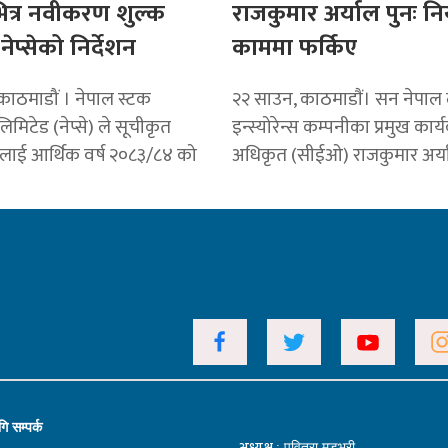
ित्र नवीकरण शुल्क
राजकुमार अर्याल पुनः न
ेप्सेको निर्देशन
काममा फर्किए
काठमाडौं । नेपाल स्टक
२२ साउन, काठमाडाैं। सन नेपा
िमिटेड (नेप्से) ले सूचीकृत
इन्स्योरेन्स कम्पनीका प्रमुख कार्
लाई आर्थिक वर्ष २०८३/८४ को
अधिकृत (सीईओ) राजकुमार अर्याल
ि सम्पर्क
अध्यक्ष
: पवित्रा मुडभरी