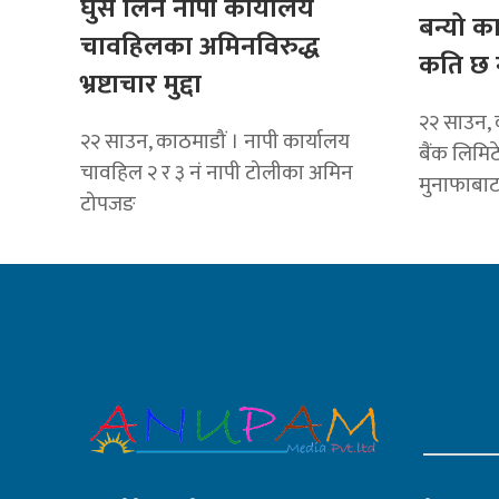
घुस लिने नापी कार्यालय
बन्यो क
चावहिलका अमिनविरुद्ध
कति छ 
भ्रष्टाचार मुद्दा
२२ साउन, 
२२ साउन, काठमाडौं । नापी कार्यालय
बैंक लिमि
चावहिल २ र ३ नं नापी टोलीका अमिन
मुनाफाबा
टोपजङ