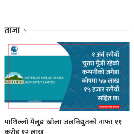
ताजा
माथिल्लो मैलुङ खोला जलविद्युतकाे नाफा ११
करोड १२ लाख