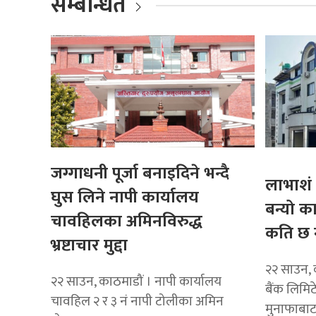
सम्बन्धित
जग्गाधनी पूर्जा बनाइदिने भन्दै
लाभाशं 
घुस लिने नापी कार्यालय
बन्यो क
चावहिलका अमिनविरुद्ध
कति छ 
भ्रष्टाचार मुद्दा
२२ साउन, 
२२ साउन, काठमाडौं । नापी कार्यालय
बैंक लिमि
चावहिल २ र ३ नं नापी टोलीका अमिन
मुनाफाबा