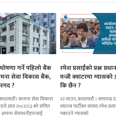
घोषणा गर्ने पहिलो बैंक
रमेश प्रसाईंको प्रश्नः प्रधान
ामना सेवा विकास बैंक,
मन्त्री क्वाटरमा ग्यासक
नगद ?
कि छैन ?
काठमाडाैं। कामना सेवा विकास
२२ साउन, काठमाडौं । सत्तारुढ दल 
टेडले आव २०८२/८३ को संचित
स्वतन्त्र पार्टीका सांसद रमेश प्रस
ट आफ्ना सेयरधनीहरुलाई
पकाउने ग्यासको