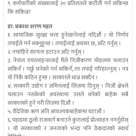
९. कर्मचारीको संख्यालाई २० प्रतिशतले कटौती गर्न सकिन्छ
कि सकिन्न?
डा. प्रकाश शरण महत
१. सामाजिक सुरक्षा भत्ता हुनेखानेलाई नदिऔं । यो निर्णय
तपाईंले गर्न सक्नुहुन्छ । तपाईंलाई अवसर छ, आँट गर्नुस् ।
२. नचाहिने संरचना हटाउन आँट गर्नुस् ।
३. नेपाल एयरलाइन्सलाई मैले निजीकरण मोडलमा चलाउन
सकिनँ । गर्छु भनेको गर्न सकिनँ, तर तपाईं गरिहाल्नुस् । नत्र
यो निकै कठिन हुन्छ । सरकारले धान्न सक्दैन ।
४. सरकारी उद्योग र जमिनलाई लिजमा दिनुस् । निजी क्षेत्रले
चलाउन नसकेको अवस्थामा उसले थपेको बाहेक सबै
सरकारको हुने गरी लिजमा दिऔं ।
५. वैदेशिक ऋण अति आवश्यकबाहेकमा घटाऔं ।
६. पहाडमा ठूलो राजमार्ग बनाउने कुरालाई प्रोत्साहन नगर्नुहोस्
। यो सरकारको र जनताको भन्दा पनि ठेकदारको स्वार्थ