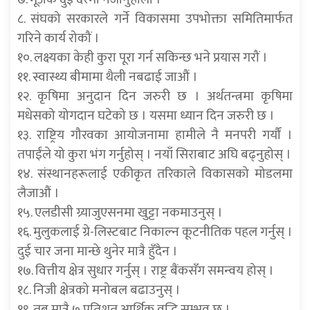
८. संघको सरकारले गर्ने विकासमा उपभोक्ता समितिमार्फत
गरिने कार्य रोकौं ।
१०. लक्ष्यका केही कुरा पूरा गर्न सकिन्छ भने प्रयास गरौं ।
११. स्वास्थ्य बीमामा थैली नबढाई जाऔं ।
१२. कृषिमा अनुदान दिन जरुरी छ । अर्थतन्त्रमा कृषिमा
मधेसको योगदान घटेको छ । यसमा ध्यान दिन जरुरी छ ।
१३. राष्ट्रिय गौरवका आयोजनामा हामीले नै मनपरी गर्यौं ।
तपाईंले यो कुरा भंग गर्नुहोस् । नयाँ सिराबाट अघि बढ्नुहोस् ।
१४. संस्थानहरूलाई एकीकृत तरिकाले विकासको मोडलमा
लैजाऔं ।
१५. एलडीसी ग्र्याजुएसनमा खुट्टा नकमाउनुस् ।
१६. मुलुकलाई ग्रे-लिस्टबाट निकाल्न कूटनीतिक पहल गर्नुस् ।
दुई चार जना मान्छे थुनेर मात्रै हुँदैन ।
१७. वित्तीय क्षेत्र सुधार गर्नुस् । राष्ट्र बैंकसँग समन्वय होस् ।
१८. निजी क्षेत्रको मनोबल बढाउनुस् ।
१९. तब मात्रै ७ प्रतिशत आर्थिक वृद्धि सम्भव छ ।