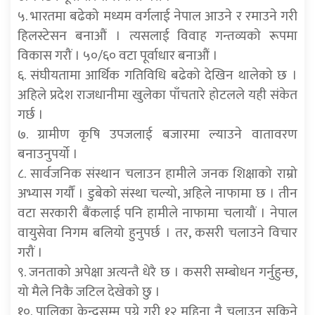
५. भारतमा बढेको मध्यम वर्गलाई नेपाल आउने र रमाउने गरी
हिलस्टेसन बनाऔं । त्यसलाई विवाह गन्तव्यको रूपमा
विकास गरौं । ५०/६० वटा पूर्वाधार बनाऔं ।
६. संघीयतामा आर्थिक गतिविधि बढेको देखिन थालेको छ ।
अहिले प्रदेश राजधानीमा खुलेका पाँचतारे होटलले यही संकेत
गर्छ ।
७. ग्रामीण कृषि उपजलाई बजारमा ल्याउने वातावरण
बनाउनुपर्यो ।
८. सार्वजनिक संस्थान चलाउन हामीले जनक शिक्षाको राम्रो
अभ्यास गर्यौं । डुबेको संस्था चल्यो, अहिले नाफामा छ । तीन
वटा सरकारी बैंकलाई पनि हामीले नाफामा चलायौं । नेपाल
वायुसेवा निगम बलियो हुनुपर्छ । तर, कसरी चलाउने विचार
गरौं ।
९. जनताको अपेक्षा अत्यन्तै धेरै छ । कसरी सम्बोधन गर्नुहुन्छ,
यो मैले निकै जटिल देखेको छु ।
१०. पालिका केन्द्रसम्म पुग्ने गरी १२ महिना नै चलाउन सकिने