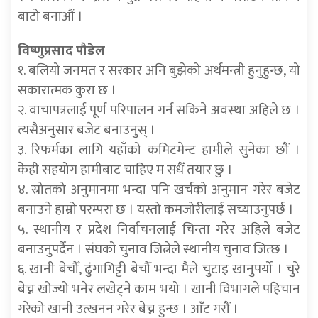
बाटो बनाऔं ।
विष्णुप्रसाद पौडेल
१. बलियो जनमत र सरकार अनि बुझेको अर्थमन्त्री हुनुहुन्छ, यो
सकारात्मक कुरा छ ।
२. वाचापत्रलाई पूर्ण परिपालन गर्न सकिने अवस्था अहिले छ ।
त्यसैअनुसार बजेट बनाउनुस् ।
३. रिफर्मका लागि यहाँको कमिटमेन्ट हामीले सुनेका छौं ।
केही सहयोग हामीबाट चाहिए म सधैँ तयार छु ।
४. स्रोतको अनुमानमा भन्दा पनि खर्चको अनुमान गरेर बजेट
बनाउने हाम्रो परम्परा छ । यस्तो कमजोरीलाई सच्याउनुपर्छ ।
५. स्थानीय र प्रदेश निर्वाचनलाई चिन्ता गरेर अहिले बजेट
बनाउनुपर्दैन । संघको चुनाव जित्नेले स्थानीय चुनाव जित्छ ।
६. खानी बेचौँ, ढुंगागिट्टी बेचौँ भन्दा मैले चुटाइ खानुपर्यो । चुरे
बेच्न खोज्यो भनेर लखेट्ने काम भयो । खानी विभागले पहिचान
गरेको खानी उत्खनन गरेर बेच्न हुन्छ । आँट गरौं ।