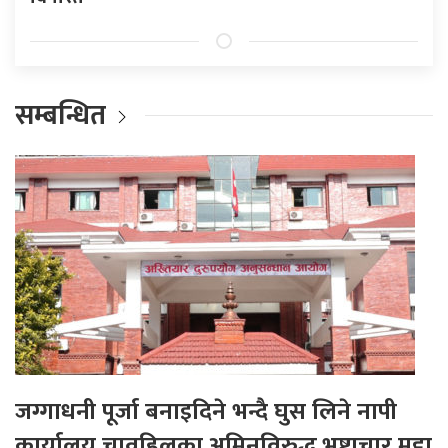
सम्बन्धित
जग्गाधनी पूर्जा बनाइदिने भन्दै घुस लिने नापी
कार्यालय चावहिलका अमिनविरुद्ध भ्रष्टाचार मुद्दा