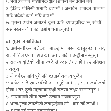
५. नयाँ उद्योग र औद्योगिक क्षेत्र स्थापना गर्ने प्रयास गरौं ।
६. हेजिङ पोलिसी अगाडि बढाऔं । जनार्दन शर्माको पालामा
अघि बढेको कार्य अघि बढाऔं ।
७. पुराना उद्योग जगाउने कुरा कति व्यावहारिक छ, सोचौँ ।
सरकारले नयाँ कपडा उद्योग चलाउनुपर्छ ।
डा. युवराज खतिवडा
१. अर्थमन्त्रीहरू बजेटको बाउन्ड्रीमा बस्न खोज्नुहुन्छ । तर,
राजनीतिले छक्का हान्न खोज्छ । तपाईं बाउन्ड्रीमा बस्नुस् ।
२. राजस्व वृद्धिको सीमा १० देखि १२ प्रतिशत हो । १५ प्रतिशत
नराख्नुस् ।
३. यो वर्ष १२ माथि पुगे पनि १३ अर्ब राजस्व पुग्दैन ।
४. बजेट साढे २० खर्बको बनाउनुहोला । १६ र १७ खर्ब खर्च
होला । तर, ठूलो महत्त्वाकाङ्क्षी राजस्व लक्ष्य नबनाउनुस् ।
५. आयकरको सीमा तल्लो स्ल्याब नचलाउनुस् ।
६. अन्तःशुल्क जबर्जस्ती लगाइरहेका छौं । कम गर्दै जाऔं ।
७. मूअक दुई दरमा नजानुहोला ।