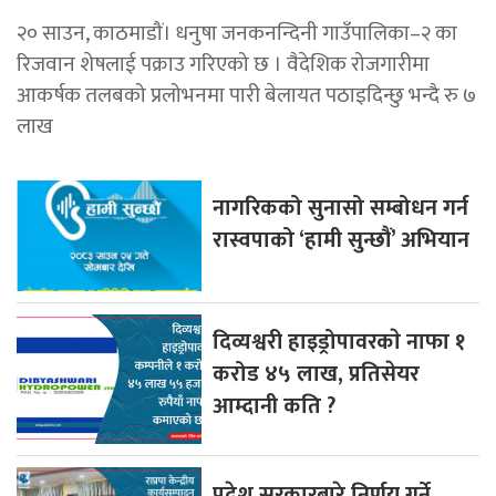
२० साउन, काठमाडौं। धनुषा जनकनन्दिनी गाउँपालिका–२ का
रिजवान शेषलाई पक्राउ गरिएको छ । वैदेशिक रोजगारीमा
आकर्षक तलबको प्रलोभनमा पारी बेलायत पठाइदिन्छु भन्दै रु ७
लाख
नागरिकको सुनासो सम्बोधन गर्न
रास्वपाको ‘हामी सुन्छौं’ अभियान
दिव्यश्वरी हाइड्रोपावरकाे नाफा १
करोड ४५ लाख, प्रतिसेयर
आम्दानी कति ?
प्रदेश सरकारबारे निर्णय गर्ने