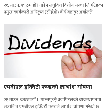
२१, साउन, काठमाडौं। नाडेप लघुवित्त वित्तीय संस्था लिमिटेडका
प्रमुख कार्यकारी अधिकृत (सीईओ) दीर्घ बहादुर अर्यालले
एमबीएल इक्विटी फण्डको लाभांश घोषणा
२१ साउन, काठमाडाैं । माछापुच्छ्र्रे क्यापिटलको व्यवस्थापनमा
सञ्चालित एमबीएल इक्विटी फण्डले लाभांश घोषणा गरेको छ