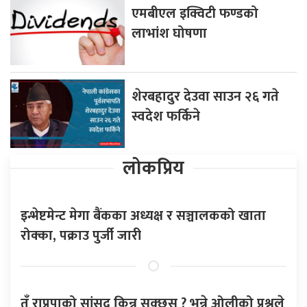
एमबीएल इक्विटी फण्डको
लाभांश घोषणा
शेरबहादुर देउवा साउन २६ गते
स्वदेश फर्किने
लोकप्रिय
इन्भेष्टमेन्ट मेगा बैंकका अध्यक्ष र सञ्चालकको खाता
रोक्का, पक्राउ पुर्जी जारी
तँ राप्रपाको सांसद किन्न सक्छस् ? भन्ने ओलीको प्रश्नले