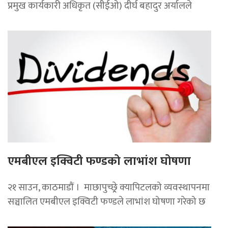
प्रमुख कार्यकारी अधिकृत (सीईओ) दीर्घ बहादुर अर्यालले
एमबीएल इक्विटी फण्डको लाभांश घोषणा
२१ साउन, काठमाडाैं । माछापुच्छ्र्रे क्यापिटलको व्यवस्थापनमा
सञ्चालित एमबीएल इक्विटी फण्डले लाभांश घोषणा गरेको छ