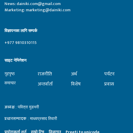
News:
dainiki.com@gmail.com
Marketing:
marketing@dainiki.com
विज्ञापनका लागि सम्पर्क
+977 9810310115
साइट नेभिगेशन
राजनीति
अर्थ
पर्यटन
गृहपृष्‍ठ
समाचार
अन्तर्वार्ता
विशेष
प्रवास
अध्यक्ष
: पवित्रा मुडभरी
प्रधानसम्पादक
: माधवप्रसाद तिवारी
प्रयाेगकर्ता शर्त
हाम्राे टिम
विज्ञापन
Preeti to unicode