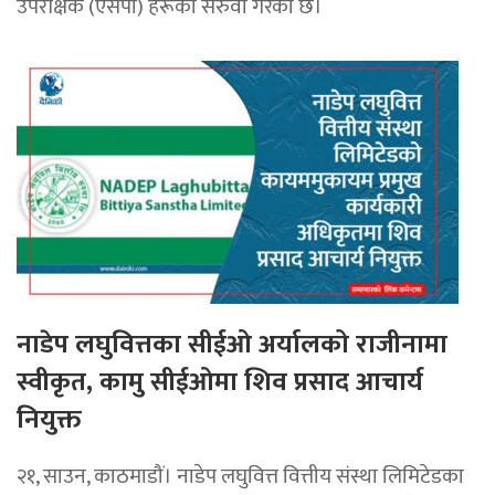
उपरीक्षक (एसपी) हरूको सरुवा गरेको छ।
नाडेप लघुवित्तका सीईओ अर्यालको राजीनामा
स्वीकृत, कामु सीईओमा शिव प्रसाद आचार्य
नियुक्त
२१, साउन, काठमाडौं। नाडेप लघुवित्त वित्तीय संस्था लिमिटेडका