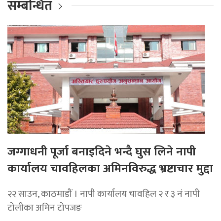
सम्बन्धित
जग्गाधनी पूर्जा बनाइदिने भन्दै घुस लिने नापी
कार्यालय चावहिलका अमिनविरुद्ध भ्रष्टाचार मुद्दा
२२ साउन, काठमाडौं । नापी कार्यालय चावहिल २ र ३ नं नापी
टोलीका अमिन टोपजङ