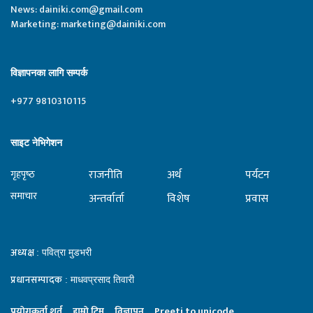
News:
dainiki.com@gmail.com
Marketing:
marketing@dainiki.com
विज्ञापनका लागि सम्पर्क
+977 9810310115
साइट नेभिगेशन
राजनीति
अर्थ
पर्यटन
गृहपृष्‍ठ
समाचार
अन्तर्वार्ता
विशेष
प्रवास
अध्यक्ष
: पवित्रा मुडभरी
प्रधानसम्पादक
: माधवप्रसाद तिवारी
प्रयाेगकर्ता शर्त
हाम्राे टिम
विज्ञापन
Preeti to unicode