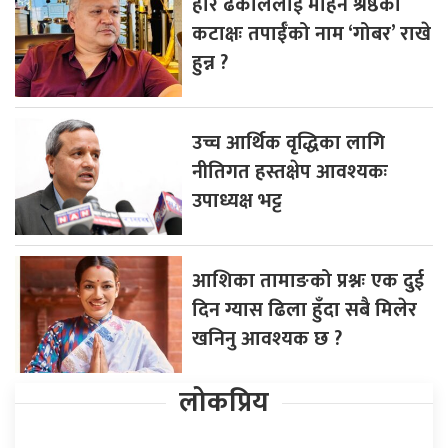
हरि ढकाललाई मोहन श्रेष्ठको
कटाक्षः तपाईँको नाम ‘गोबर’ राखे
हुन्न ?
उच्च आर्थिक वृद्धिका लागि
नीतिगत हस्तक्षेप आवश्यकः
उपाध्यक्ष भट्ट
आशिका तामाङको प्रश्नः एक दुई
दिन ग्यास ढिला हुँदा सबै मिलेर
खनिनु आवश्यक छ ?
लोकप्रिय