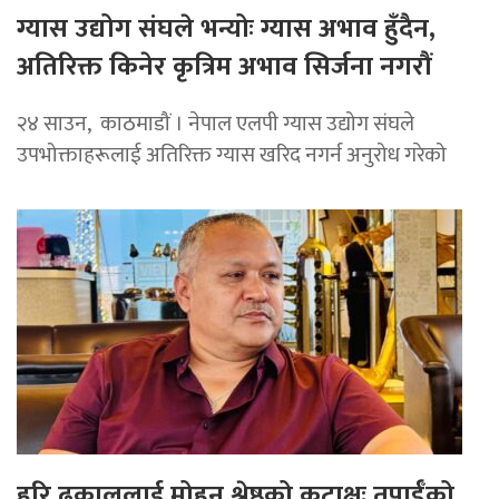
ग्यास उद्योग संघले भन्योः ग्यास अभाव हुँदैन,
अतिरिक्त किनेर कृत्रिम अभाव सिर्जना नगरौं
२४ साउन, काठमाडौं । नेपाल एलपी ग्यास उद्योग संघले
उपभोक्ताहरूलाई अतिरिक्त ग्यास खरिद नगर्न अनुरोध गरेको
हरि ढकाललाई मोहन श्रेष्ठको कटाक्षः तपाईँको