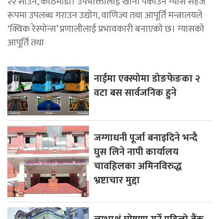
२२ साउन, काठमाडाैं। उपभोक्तालाई खाना पकाउने ग्यास सहज
रूपमा उपलब्ध गराउन उद्योग, वाणिज्य तथा आपूर्ति मन्त्रालयले
‘क्विक रेस्पोन्स’ प्रणालीलाई प्रभावकारी बनाएको छ। ग्यासको
आपूर्ति तथा
नाईमा एक्स्पोमा डोङफेङका २
वटा बस सार्वजनिक हुने
जग्गाधनी पूर्जा बनाइदिने भन्दै
घुस लिने नापी कार्यालय
चावहिलका अमिनविरुद्ध
भ्रष्टाचार मुद्दा