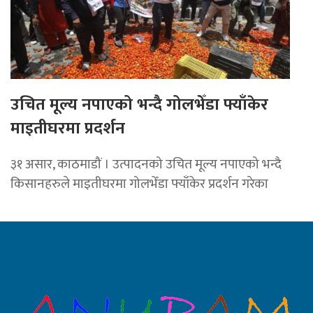
उचित मूल्य नपाएको भन्दै गोलभेँडा फ्याँकेर
माइतीघरमा प्रदर्शन
३१ असार, काठमाडौं । उत्पादनको उचित मूल्य नपाएको भन्दै
किसानहरुले माइतीघरमा गोलभेँडा फ्याँकेर प्रदर्शन गरेका