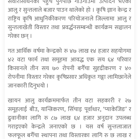
सवारीसाधनको पहुँच पुगेपछि गाउँगाउँमा उत्पादन भएको
आलु र सुन्तलाले बजार पाउन थालेको हो । कृषि ज्ञान केन्द्र र
राष्ट्रिय कृषि आधुनिकीकरण परियोजनाले जिल्लामा आलु र
सुन्तलाखेती विस्तार तथा प्रवर्द्धनसम्बन्धी कार्यक्रम सञ्चालन
गरेका छन् ।
गत आर्थिक वर्षमा केन्द्रको रु ४७ लाख १४ हजार सहयोगमा
४२ वटा फार्म तथा समूहमा आवद्ध एक सय ६४ परिवार
किसानले तीन सय ७० रोपनी बगैँचा सुदृढीकरण र ४०
रोपनीमा विस्तार गरेका कृषिप्रसार अधिकृत गङ्गा लामिछानेले
जानकारी दिनुभयो ।
खायन आलु कार्यक्रममार्फत तीन वटा सहकारी र २७
समूहलाई बीउ, यान्त्रिकरण, सिँचाइ पूर्वाधार, ‘प्याकेजिङ’ र
ढुवानीका लागि रु ८७ लाख ६४ हजार अनुदान उपलब्ध
गराइएको केन्द्रले जनाएको छ । यस वर्ष सुन्तलाजात
फलफूल बगैँचा स्थापना तथा विस्तारका लागि रु छ लाख र