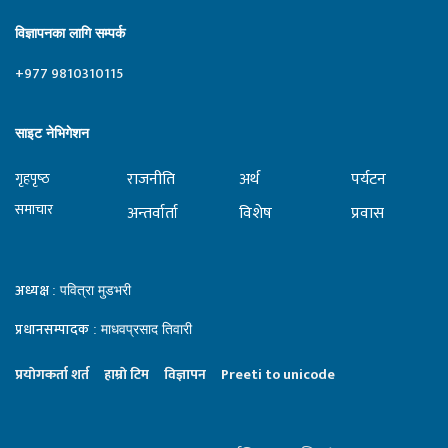
विज्ञापनका लागि सम्पर्क
+977 9810310115
साइट नेभिगेशन
राजनीति
अर्थ
पर्यटन
गृहपृष्‍ठ
समाचार
अन्तर्वार्ता
विशेष
प्रवास
अध्यक्ष
: पवित्रा मुडभरी
प्रधानसम्पादक
: माधवप्रसाद तिवारी
प्रयाेगकर्ता शर्त
हाम्राे टिम
विज्ञापन
Preeti to unicode