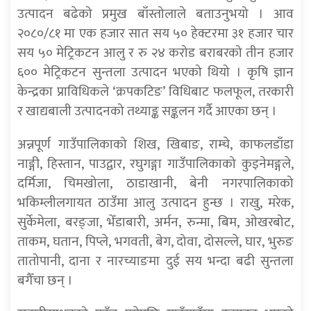
उत्पादन बढेको प्रमुख बाँस्तोलाले बताउनुभयो । आव
२०८०/८१ मा एक हजार सात सय ५० हेक्टरमा ३१ हजार चार
सय ५० मेट्रिकटन आलु र रु २४ करोड बराबरको तीन हजार
६०० मेट्रिकटन सुन्तला उत्पादन भएको थियो । कृषि ज्ञान
केन्द्रका प्राविधिकले ‘क्रपकटिङ’ विधिबाट फलफूल, तरकारी
र खाद्यबाली उत्पादनको तथ्याङ्क सङ्कलन गर्दै आएका छन् ।
अन्नपूर्ण गाउँपालिकाको शिख, खिबाङ, राम्चे, काफलडाँडा
नाङ्गी, हिस्तान, पाउद्वार, रघुगङ्गा गाउँपालिकाको कुइनेमङ्गले,
दर्मिजा, चिमखोला, ठाडाखानी, बेनी नगरपालिकाको
भकिम्लीलगायत ठाउँमा आलु उत्पादन हुन्छ । राखु, मरेक,
सुर्केमेला, बरङ्जा, भेँडाबारी, अर्मन, रुन्मा, बिम, ओखरबोट,
ताकम, घतान, पिप्ले, भगवती, बेग, दोवा, दोसल्ले, घार, भुरुङ
तातोपानी, दाना र नारच्याङमा दुई सय भन्दा बढी सुन्तला
बगैँचा छन् ।