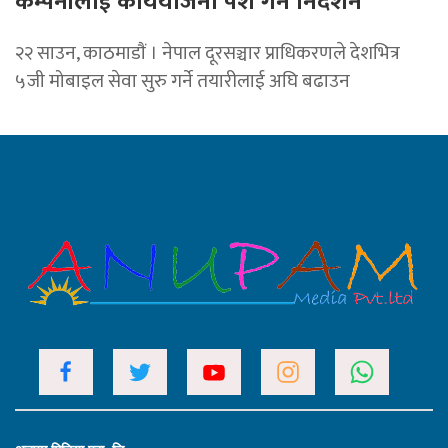
कम्पनीलाई कार्ययोजना पेश गर्न निर्देशन
२२ साउन, काठमाडाैं । नेपाल दूरसञ्चार प्राधिकरणले देशभित्र
५जी मोबाइल सेवा सुरु गर्ने तयारीलाई अघि बढाउन