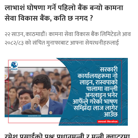
लाभाशं घोषणा गर्ने पहिलो बैंक बन्यो कामना
सेवा विकास बैंक, कति छ नगद ?
२२ साउन, काठमाडाैं। कामना सेवा विकास बैंक लिमिटेडले आव
२०८२/८३ को संचित मुनाफाबाट आफ्ना सेयरधनीहरुलाई
रमेश प्रसाईंको प्रश्नः प्रधानमन्त्री र मन्त्री क्वाटरमा