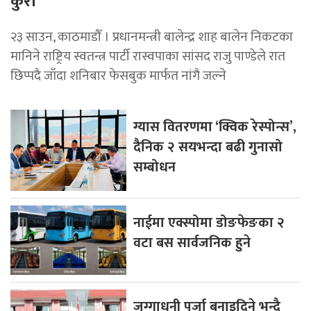
कुरा
२३ साउन, काठमाडौँ । प्रधानमन्त्री बालेन्द्र शाह बालेन निकटका
मानिने राष्ट्रिय स्वतन्त्र पार्टी रास्वपाका सांसद राजु पाण्डेले रात
छिप्पदै जाँदा शनिबार फेसबुक मार्फत नांगै जल्ने
ग्यास वितरणमा ‘क्विक रेस्पोन्स’,
दैनिक २ सयभन्दा बढी गुनासो
सम्बोधन
नाईमा एक्स्पोमा डोङफेङका २
वटा बस सार्वजनिक हुने
जग्गाधनी पूर्जा बनाइदिने भन्दै