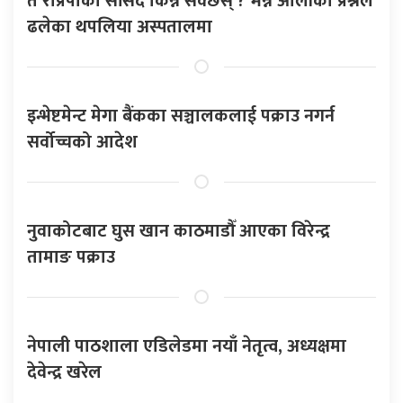
तँ राप्रपाको सांसद किन्न सक्छस् ? भन्ने ओलीको प्रश्नले
ढलेका थपलिया अस्पतालमा
इन्भेष्टमेन्ट मेगा बैंकका सञ्चालकलाई पक्राउ नगर्न
सर्वोच्चको आदेश
नुवाकोटबाट घुस खान काठमाडौँ आएका विरेन्द्र
तामाङ पक्राउ
नेपाली पाठशाला एडिलेडमा नयाँ नेतृत्व, अध्यक्षमा
देवेन्द्र खरेल