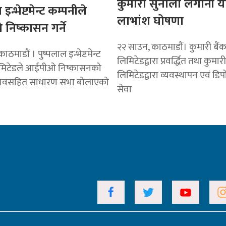
कुमारी सुनौलो लगानी 
इन्भेष्टमेन्ट कम्पनीले
लाभांश घोषणा
िष्कासन गर्ने
२२ साउन, काठमाडाैं। कुमारी बैं
ठमाडौं । पुष्पलाल इन्भेष्टमेन्ट
लिमिटेडद्वारा प्रवर्द्धित तथा कुमा
िमिटेडले आईपीओ निष्कासनको
लिमिटेडद्वारा व्यवस्थापन एवं डि
स्तावसहित साधारण सभा बोलाएको
सेवा