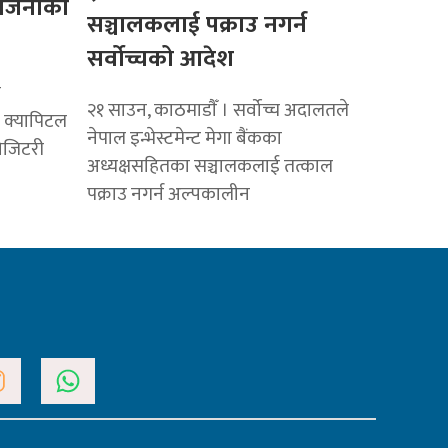
योजनाको
सञ्चालकलाई पक्राउ नगर्न
सर्वोच्चको आदेश
क
२१ साउन, काठमाडाैँ । सर्वोच्च अदालतले
री क्यापिटल
नेपाल इन्भेस्टमेन्ट मेगा बैंकका
पोजिटरी
अध्यक्षसहितका सञ्चालकलाई तत्काल
पक्राउ नगर्न अल्पकालीन