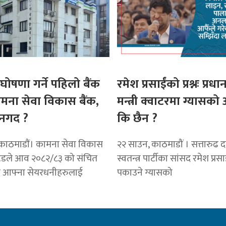
घोषणा गर्ने पहिलो बैंक
रमेश प्रसाईंको प्रश्नः प्रधान
ामना सेवा विकास बैंक,
मन्त्री क्वाटरमा ग्यासक
नगद ?
कि छैन ?
काठमाडाैं। कामना सेवा विकास
२२ साउन, काठमाडौं । सत्तारुढ दल 
टेडले आव २०८२/८३ को संचित
स्वतन्त्र पार्टीका सांसद रमेश प्रस
ट आफ्ना सेयरधनीहरुलाई
पकाउने ग्यासको