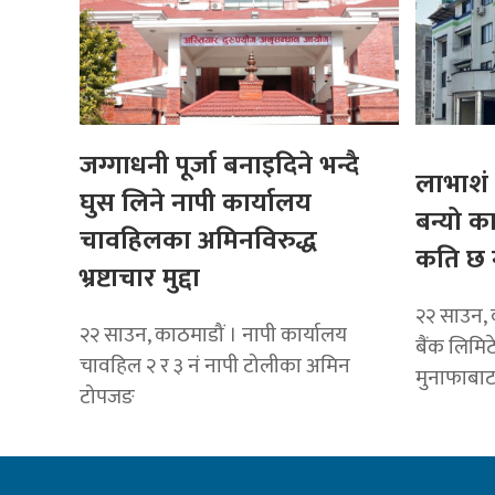
जग्गाधनी पूर्जा बनाइदिने भन्दै
लाभाशं 
घुस लिने नापी कार्यालय
बन्यो क
चावहिलका अमिनविरुद्ध
कति छ 
भ्रष्टाचार मुद्दा
२२ साउन, 
२२ साउन, काठमाडौं । नापी कार्यालय
बैंक लिमि
चावहिल २ र ३ नं नापी टोलीका अमिन
मुनाफाबा
टोपजङ