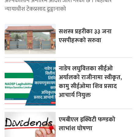
अल्पकालीन अन्तरिम आदेश जारी गरेको छ । बिहीबार
न्यायाधीश टेकप्रसाद ढुङ्गानाको
सशस्त्र प्रहरीका ३३ जना
एसपीहरूको सरुवा
नाडेप लघुवित्तका सीईओ
अर्यालको राजीनामा स्वीकृत,
कामु सीईओमा शिव प्रसाद
आचार्य नियुक्त
एमबीएल इक्विटी फण्डको
लाभांश घोषणा