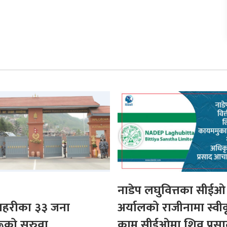
नाडेप लघुवित्तका सीईओ
 प्रहरीका ३३ जना
अर्यालको राजीनामा स्वी
ूको सरुवा
कामु सीईओमा शिव प्रसा