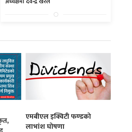
अध्यक्षमा देवेन्द्र खरेल
एमबीएल इक्विटी फण्डको
कृत,
लाभांश घोषणा
द