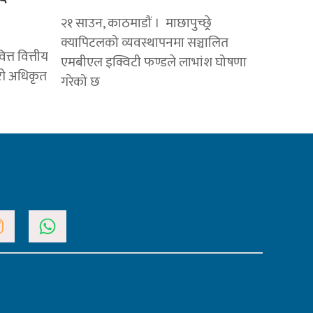
२१ साउन, काठमाडाैं । माछापुच्छ्र्रे
क्यापिटलको व्यवस्थापनमा सञ्चालित
त्त वित्तीय
एमबीएल इक्विटी फण्डले लाभांश घोषणा
ारी अधिकृत
गरेको छ