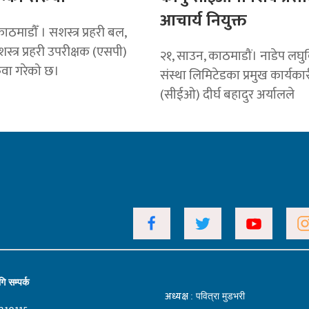
आचार्य नियुक्त
ठमाडौँ । सशस्त्र प्रहरी बल,
स्त्र प्रहरी उपरीक्षक (एसपी)
२१, साउन, काठमाडौं। नाडेप लघुवि
वा गरेको छ।
संस्था लिमिटेडका प्रमुख कार्यक
(सीईओ) दीर्घ बहादुर अर्यालले
ि सम्पर्क
अध्यक्ष
: पवित्रा मुडभरी