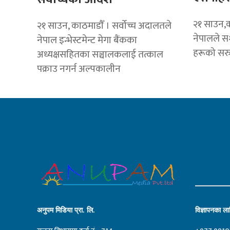
२१ साउन,का
२१ साउन, काठमाडाैँ । सर्वोच्च अदालतले
नेपालले सश
नेपाल इन्भेस्टमेन्ट मेगा बैंकका
हरूको सरु
अध्यक्षसहितका सञ्चालकलाई तत्काल
पक्राउ नगर्न अल्पकालीन
अनुपम मिडिया प्रा. लि.
विज्ञापनका लाग