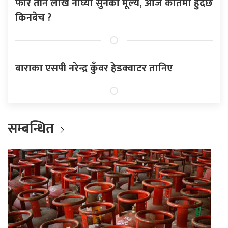
फेरि तीन लाख नाघ्यो सुनको मूल्य, आज कतिमा हुँदैछ
किनबेच ?
बाराका एसपी नरेन्द्र कुँवर हेडक्वाटर तानिए
सम्बन्धित