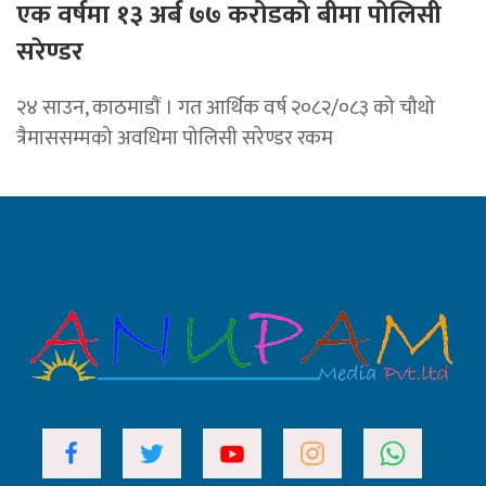
एक वर्षमा १३ अर्ब ७७ करोडको बीमा पोलिसी
सरेण्डर
२४ साउन, काठमाडाैं । गत आर्थिक वर्ष २०८२/०८३ को चौथो
त्रैमाससम्मको अवधिमा पोलिसी सरेण्डर रकम