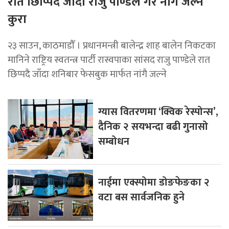
रात छिप्पिदै जाँदा राजु पाण्डेले गरे नांगै जल्ने
कुरा
२३ साउन, काठमाडौँ । प्रधानमन्त्री बालेन्द्र शाह बालेन निकटका
मानिने राष्ट्रिय स्वतन्त्र पार्टी रास्वपाका सांसद राजु पाण्डेले रात
छिप्पदै जाँदा शनिबार फेसबुक मार्फत नांगै जल्ने
ग्यास वितरणमा ‘क्विक रेस्पोन्स’,
दैनिक २ सयभन्दा बढी गुनासो
सम्बोधन
नाईमा एक्स्पोमा डोङफेङका २
वटा बस सार्वजनिक हुने