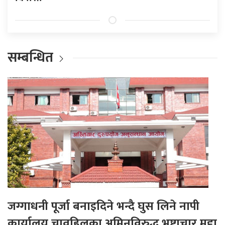
सम्बन्धित
जग्गाधनी पूर्जा बनाइदिने भन्दै घुस लिने नापी
कार्यालय चावहिलका अमिनविरुद्ध भ्रष्टाचार मुद्दा