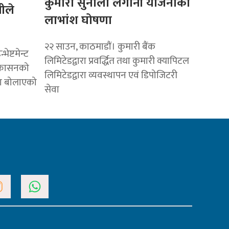
कुमारी सुनौलो लगानी योजनाको
नीले
लाभांश घोषणा
२२ साउन, काठमाडाैं। कुमारी बैंक
ेष्टमेन्ट
लिमिटेडद्वारा प्रवर्द्धित तथा कुमारी क्यापिटल
्कासनको
लिमिटेडद्वारा व्यवस्थापन एवं डिपोजिटरी
भा बोलाएको
सेवा