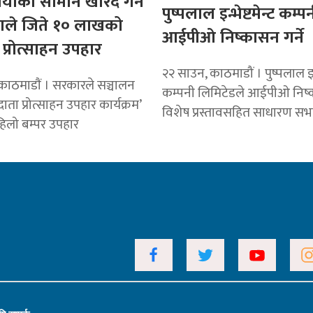
ैयाँको सामान खरिद गर्ने
पुष्पलाल इन्भेष्टमेन्ट कम्प
ताले जिते १० लाखको
आईपीओ निष्कासन गर्ने
प्रोत्साहन उपहार
२२ साउन, काठमाडौं । पुष्पलाल इन्भ
काठमाडाैं । सरकारले सञ्चालन
कम्पनी लिमिटेडले आईपीओ निष
ाता प्रोत्साहन उपहार कार्यक्रम’
विशेष प्रस्तावसहित साधारण स
हिलो बम्पर उपहार