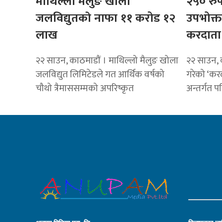
माथिल्लो मैलुङ खोला
२५० रुप
जलविद्युतकाे नाफा ११ करोड १२
उपभोक्
लाख
करदाता 
२२ साउन, काठमाडाैं । माथिल्लो मैलुङ खोला
२२ साउन, 
जलविद्युत लिमिटेडले गत आर्थिक वर्षको
गरेको ‘करद
चौथो त्रैमाससम्मको अपरिष्कृत
अन्तर्गत प