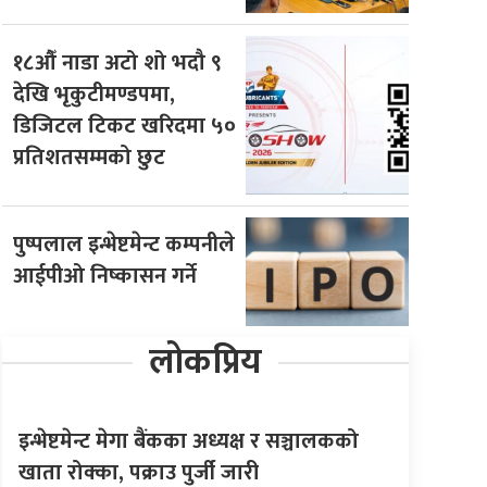
१८औँ नाडा अटो शो भदौ ९
देखि भृकुटीमण्डपमा,
डिजिटल टिकट खरिदमा ५०
प्रतिशतसम्मको छुट
पुष्पलाल इन्भेष्टमेन्ट कम्पनीले
आईपीओ निष्कासन गर्ने
लोकप्रिय
इन्भेष्टमेन्ट मेगा बैंकका अध्यक्ष र सञ्चालकको
खाता रोक्का, पक्राउ पुर्जी जारी