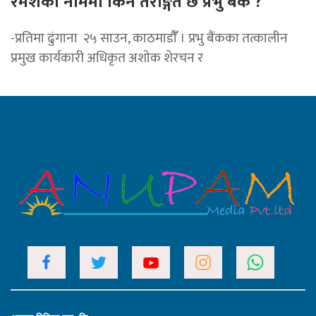
रमेशका नाममा किन तरङ्गित छ प्रभु बैंक ?
-प्रतिमा ढुंगाना २५ साउन, काठमाडौंँ । प्रभु बैंकका तत्कालीन
प्रमुख कार्यकारी अधिकृत अशोक शेरचन र