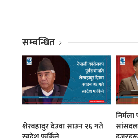
सम्बन्धित
निर्मला पन
शेरबहादुर देउवा साउन २६ गते
सांसदलाई 
स्वदेश फर्किने
हजुरहरू 