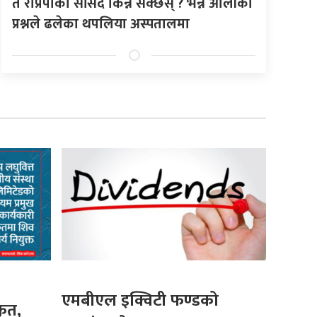
तँ राप्रपाको सांसद किन्न सक्छस् ? भन्ने ओलीको
प्रश्नले ढलेका थपलिया अस्पतालमा
एमबीएल इक्विटी फण्डको
कृत,