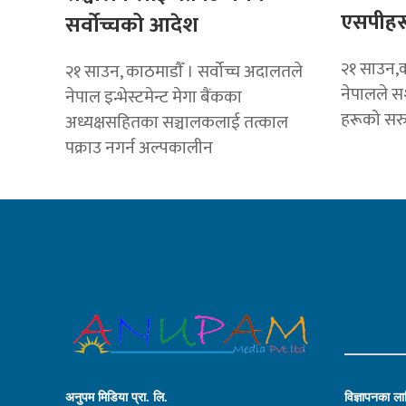
एसपीहर
सर्वोच्चको आदेश
२१ साउन,का
२१ साउन, काठमाडाैँ । सर्वोच्च अदालतले
नेपालले सश
नेपाल इन्भेस्टमेन्ट मेगा बैंकका
हरूको सरु
अध्यक्षसहितका सञ्चालकलाई तत्काल
पक्राउ नगर्न अल्पकालीन
अनुपम मिडिया प्रा. लि.
विज्ञापनका लाग