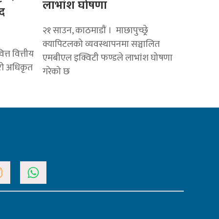
लाभांश घोषणा
द
२१ साउन, काठमाडाैं । माछापुच्छ्र्रे
क्यापिटलको व्यवस्थापनमा सञ्चालित
त्त वित्तीय
एमबीएल इक्विटी फण्डले लाभांश घोषणा
ारी अधिकृत
गरेको छ