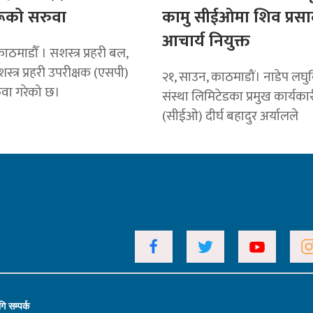
ूको सरुवा
कामु सीईओमा शिव प्रसा
आचार्य नियुक्त
ठमाडौँ । सशस्त्र प्रहरी बल,
स्त्र प्रहरी उपरीक्षक (एसपी)
२१, साउन, काठमाडौं। नाडेप लघुवि
वा गरेको छ।
संस्था लिमिटेडका प्रमुख कार्यक
(सीईओ) दीर्घ बहादुर अर्यालले
ि सम्पर्क