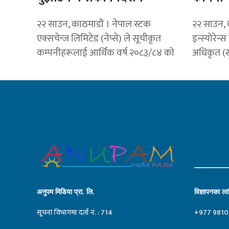
२२ साउन, काठमाडौं । नेपाल स्टक
२२ साउन, 
एक्सचेन्ज लिमिटेड (नेप्से) ले सूचीकृत
इन्स्योरेन्
कम्पनीहरूलाई आर्थिक वर्ष २०८३/८४ को
अधिकृत (स
अनुपम मिडिया प्रा. लि.
विज्ञापनका लाग
सूचना विभागमा दर्ता नं. : 714
+977 9810