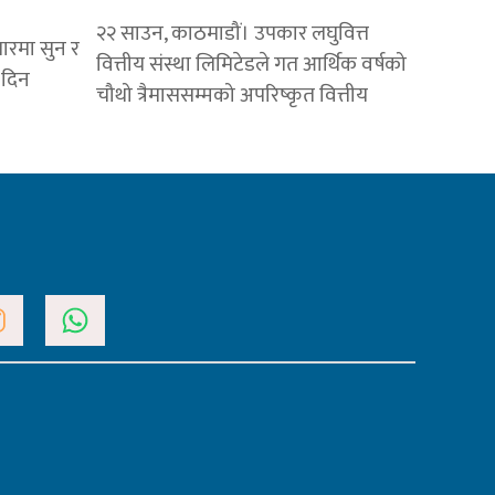
२२ साउन, काठमाडौं। उपकार लघुवित्त
ारमा सुन र
वित्तीय संस्था लिमिटेडले गत आर्थिक वर्षको
 दिन
चौथो त्रैमाससम्मको अपरिष्कृत वित्तीय