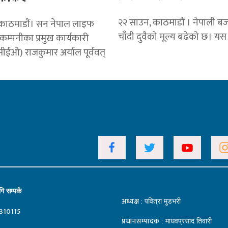
२२ साउन, काठमाडौं । नेपाली बज
काठमाडाैं। सन नेपाल लाइफ
चाँदी दुवैको मूल्य बढेको छ। यस
स कम्पनीका प्रमुख कार्यकारी
ीईओ) राजकुमार अर्याल पूर्ववत्
ि सम्पर्क
अध्यक्ष
: पवित्रा मुडभरी
310115
प्रधानसम्पादक
: माधवप्रसाद तिवारी