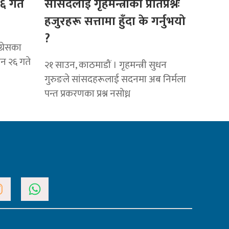
६ गते
सांसदलाई गृहमन्त्रीको प्रतिप्रश्नः
हजुरहरू सत्तामा हुँदा के गर्नुभयो
?
्रेसका
उन २६ गते
२१ साउन, काठमाडौं । गृहमन्त्री सुधन
गुरुङले सांसदहरूलाई सदनमा अब निर्मला
पन्त प्रकरणका प्रश्न नसोध्न