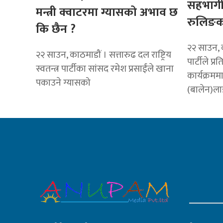
सहभागी
मन्त्री क्वाटरमा ग्यासको अभाव छ
रुलिङक
कि छैन ?
२२ साउन, क
२२ साउन, काठमाडौं । सत्तारुढ दल राष्ट्रिय
पार्टीले प्रत
स्वतन्त्र पार्टीका सांसद रमेश प्रसाईंले खाना
कार्यक्रममा 
पकाउने ग्यासको
(बालेन)ला