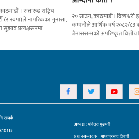
आम्दानी कति ?
ठमाडौं । सत्तारुढ राष्ट्रिय
२० साउन, काठमाडौं। दिव्यश्वरी ह
ार्टी (रास्वपा)ले नागरिकका गुनासा,
कम्पनीले आर्थिक वर्ष २०८२/८३ 
 सुझाव प्रत्यक्षरूपमा
त्रैमाससम्मको अपरिष्कृत वित्ती
ि सम्पर्क
अध्यक्ष
: पवित्रा मुडभरी
310115
प्रधानसम्पादक
: माधवप्रसाद तिवारी