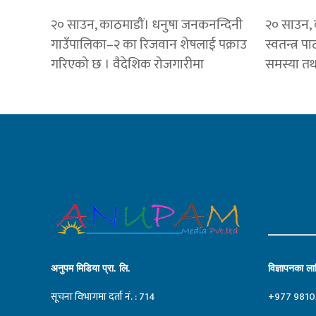
२० साउन, काठमाडौं। धनुषा जनकनन्दिनी
२० साउन, का
गाउँपालिका–२ का रिजवान शेषलाई पक्राउ
स्वतन्त्र प
गरिएको छ । वैदेशिक रोजगारीमा
समस्या तथा
अनुपम मिडिया प्रा. लि.
विज्ञापनका लाग
सूचना विभागमा दर्ता नं. : 714
+977 9810