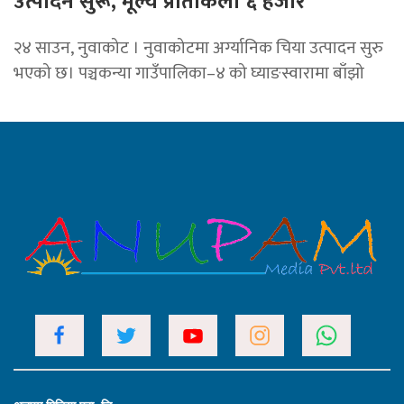
उत्पादन सुरू, मूल्य प्रतिकिलो ६ हजार
२४ साउन, नुवाकोट । नुवाकोटमा अर्ग्यानिक चिया उत्पादन सुरु
भएको छ। पञ्चकन्या गाउँपालिका–४ को घ्याङस्वारामा बाँझो