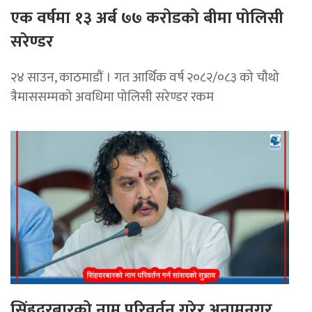
एक वर्षमा १३ अर्ब ७७ करोडको बीमा पोलिसी
सरेण्डर
२४ साउन, काठमाडाैं । गत आर्थिक वर्ष २०८२/०८३ को चौथो
त्रैमाससम्मको अवधिमा पोलिसी सरेण्डर रकम
सिंहदरबारको नाम परिवर्तन गरेर अनामनगर