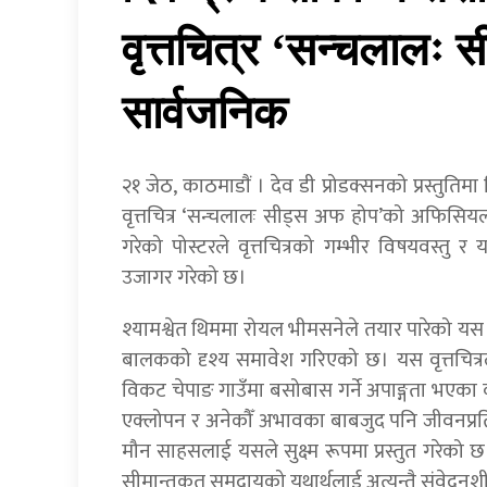
वृत्तचित्र ‘सन्चलालः 
सार्वजनिक
२१ जेठ, काठमाडाैं । देव डी प्रोडक्सनको प्रस्तुतिमा न
वृत्तचित्र ‘सन्चलालः सीड्स अफ होप’को अफिसिय
गरेको पोस्टरले वृत्तचित्रको गम्भीर विषयवस्तु र 
उजागर गरेको छ।
श्यामश्वेत थिममा रोयल भीमसनेले तयार पारेको यस
बालकको दृश्य समावेश गरिएको छ। यस वृत्तचित
विकट चेपाङ गाउँमा बसोबास गर्ने अपाङ्गता भएका व
एक्लोपन र अनेकौँ अभावका बाबजुद पनि जीवनप्रत
मौन साहसलाई यसले सुक्ष्म रूपमा प्रस्तुत गरेको छ।
सीमान्तकृत समुदायको यथार्थलाई अत्यन्तै संवेदनशी