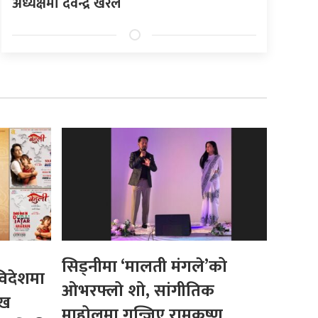
अध्यक्षमा देवेन्द्र खरेल
सिड्नीमा ‘मालती मंगले’को
विदेशमा
ओभरफ्लो शो, सांगीतिक
ुख
माहोलमा गुन्जिए रामकृष्ण