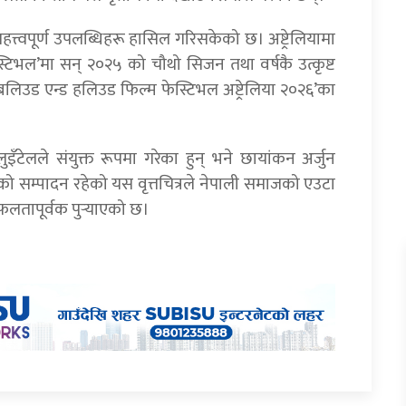
ा महत्त्वपूर्ण उपलब्धिहरू हासिल गरिसकेको छ। अष्ट्रेलियामा
िभल’मा सन् २०२५ को चौथो सिजन तथा वर्षकै उत्कृष्ट
था ‘बलिउड एन्ड हलिउड फिल्म फेस्टिभल अष्ट्रेलिया २०२६’का
र लुइँटेलले संयुक्त रूपमा गरेका हुन् भने छायांकन अर्जुन
को सम्पादन रहेको यस वृत्तचित्रले नेपाली समाजको एउटा
सफलतापूर्वक पुर्‍याएको छ।