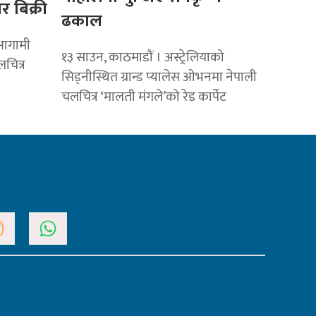
 बिक्री
ढकाल
 आगामी
१३ साउन, काठमाडौं । अस्ट्रेलियाको
लचित्र
सिड्नीस्थित ग्रान्ड प्यालेस ओभनमा नेपाली
चलचित्र ‘मालती मंगले’को रेड कार्पेट