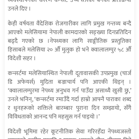
व्यवस्थापनका कारण कन्सर्ट उच्च स्तरको बनेको प्रतिक्रिया
उनले दिए ।
केही वर्षयता वैदेशिक रोजगारीका लागि प्रमुख गन्तव्य बन्दै
आएको मलेसियामा नेपाली कामदारको सङ्ख्या दिनप्रतिदिन
बढ्दै गएको छ ।नेपथ्यका लागि साङ्गीतिक प्रस्तुतिका
हिसाबले मलेसिया २० औँ मुलुक हो भने क्वालालम्पुर ५८ औँ
विदेशी सहर ।
कन्सर्टमा मलेसियास्थित नेपाली दूतावासकी उपप्रमुख (चार्ज
डि अफेयर्स) मुदिता बज्राचार्य पनि आएकी थिइन् ।
‘क्वालालम्पुरमा नेपथ्य अनुभव गर्न पाउँदा असाध्यै खुसी छु,’
उनले भनिन्, ‘कन्सर्टमा रमाउँदै गर्दा हाम्रो आफ्नै पाराका शब्द
र धुनहरूको शक्तिले बारम्बार पुराना दिन सम्झायो, सँगै
विविधताको आनन्द पनि महसुस गर्न पाइयो ।’
विदेशी भूमिमा रहेर कूटनीतिक सेवा गरिरहँदा नेपथ्यजस्तो