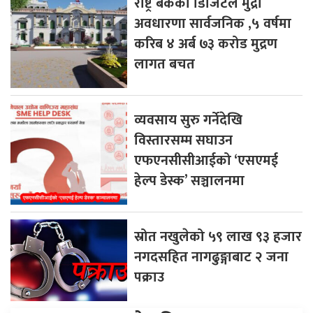
राष्ट्र बैंकको डिजिटल मुद्रा
अवधारणा सार्वजनिक ,५ वर्षमा
करिब ४ अर्ब ७३ करोड मुद्रण
लागत बचत
व्यवसाय सुरु गर्नेदेखि
विस्तारसम्म सघाउन
एफएनसीसीआईको ‘एसएमई
हेल्प डेस्क’ सञ्चालनमा
स्रोत नखुलेको ५९ लाख ९३ हजार
नगदसहित नागढुङ्गाबाट २ जना
पक्राउ