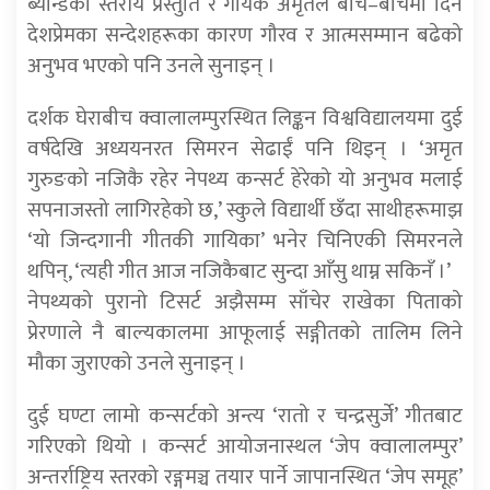
ब्यान्डको स्तरीय प्रस्तुति र गायक अमृतले बीच–बीचमा दिने
देशप्रेमका सन्देशहरूका कारण गौरव र आत्मसम्मान बढेको
अनुभव भएको पनि उनले सुनाइन् ।
दर्शक घेराबीच क्वालालम्पुरस्थित लिङ्कन विश्वविद्यालयमा दुई
वर्षदेखि अध्ययनरत सिमरन सेढाईं पनि थिइन् । ‘अमृत
गुरुङको नजिकै रहेर नेपथ्य कन्सर्ट हेरेको यो अनुभव मलाई
सपनाजस्तो लागिरहेको छ,’ स्कुले विद्यार्थी छँदा साथीहरूमाझ
‘यो जिन्दगानी गीतकी गायिका’ भनेर चिनिएकी सिमरनले
थपिन्, ‘त्यही गीत आज नजिकैबाट सुन्दा आँसु थाम्न सकिनँ ।’
नेपथ्यको पुरानो टिसर्ट अझैसम्म साँचेर राखेका पिताको
प्रेरणाले नै बाल्यकालमा आफूलाई सङ्गीतको तालिम लिने
मौका जुराएको उनले सुनाइन् ।
दुई घण्टा लामो कन्सर्टको अन्त्य ‘रातो र चन्द्रसुर्जे’ गीतबाट
गरिएको थियो । कन्सर्ट आयोजनास्थल ‘जेप क्वालालम्पुर’
अन्तर्राष्ट्रिय स्तरको रङ्गमञ्च तयार पार्ने जापानस्थित ‘जेप समूह’