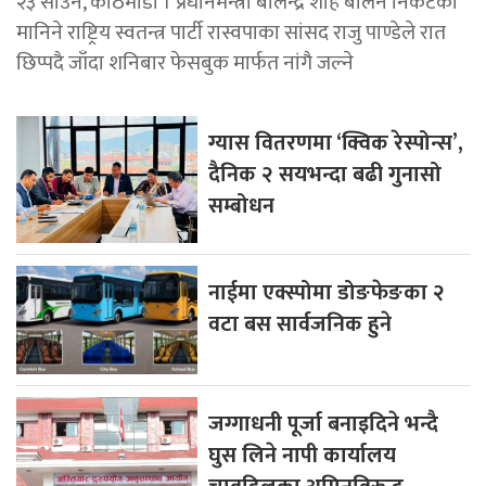
२३ साउन, काठमाडौँ । प्रधानमन्त्री बालेन्द्र शाह बालेन निकटका
मानिने राष्ट्रिय स्वतन्त्र पार्टी रास्वपाका सांसद राजु पाण्डेले रात
छिप्पदै जाँदा शनिबार फेसबुक मार्फत नांगै जल्ने
ग्यास वितरणमा ‘क्विक रेस्पोन्स’,
दैनिक २ सयभन्दा बढी गुनासो
सम्बोधन
नाईमा एक्स्पोमा डोङफेङका २
वटा बस सार्वजनिक हुने
जग्गाधनी पूर्जा बनाइदिने भन्दै
घुस लिने नापी कार्यालय