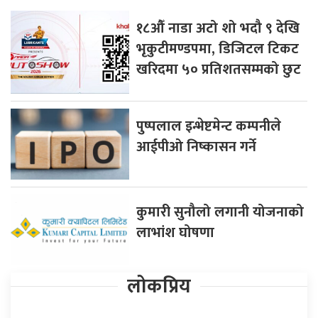
१८औँ नाडा अटो शो भदौ ९ देखि
भृकुटीमण्डपमा, डिजिटल टिकट
खरिदमा ५० प्रतिशतसम्मको छुट
पुष्पलाल इन्भेष्टमेन्ट कम्पनीले
आईपीओ निष्कासन गर्ने
कुमारी सुनौलो लगानी योजनाको
लाभांश घोषणा
लोकप्रिय