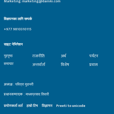
Marketing:
marketing@dainiki.com
विज्ञापनका लागि सम्पर्क
+977 9810310115
साइट नेभिगेशन
राजनीति
अर्थ
पर्यटन
गृहपृष्‍ठ
समाचार
अन्तर्वार्ता
विशेष
प्रवास
अध्यक्ष
: पवित्रा मुडभरी
प्रधानसम्पादक
: माधवप्रसाद तिवारी
प्रयाेगकर्ता शर्त
हाम्राे टिम
विज्ञापन
Preeti to unicode