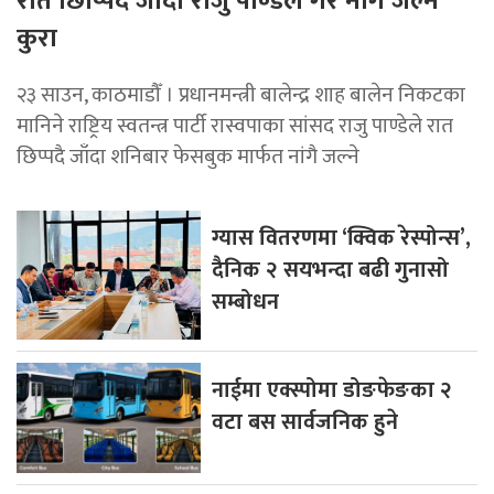
रात छिप्पिदै जाँदा राजु पाण्डेले गरे नांगै जल्ने
कुरा
२३ साउन, काठमाडौँ । प्रधानमन्त्री बालेन्द्र शाह बालेन निकटका
मानिने राष्ट्रिय स्वतन्त्र पार्टी रास्वपाका सांसद राजु पाण्डेले रात
छिप्पदै जाँदा शनिबार फेसबुक मार्फत नांगै जल्ने
ग्यास वितरणमा ‘क्विक रेस्पोन्स’,
दैनिक २ सयभन्दा बढी गुनासो
सम्बोधन
नाईमा एक्स्पोमा डोङफेङका २
वटा बस सार्वजनिक हुने