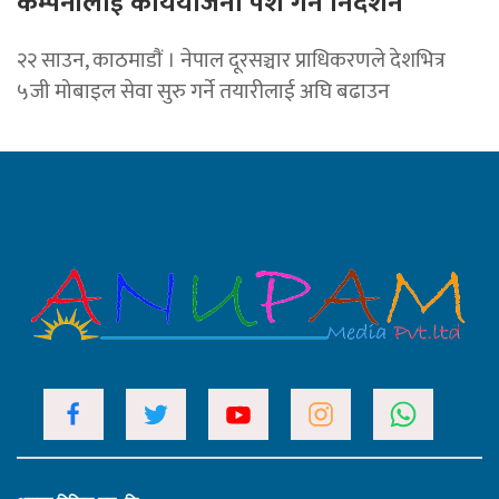
कम्पनीलाई कार्ययोजना पेश गर्न निर्देशन
२२ साउन, काठमाडाैं । नेपाल दूरसञ्चार प्राधिकरणले देशभित्र
५जी मोबाइल सेवा सुरु गर्ने तयारीलाई अघि बढाउन