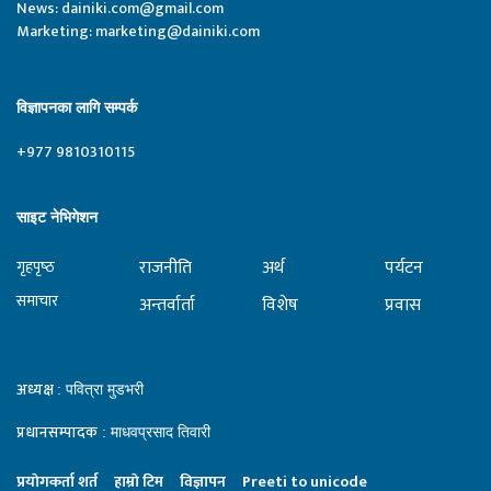
News:
dainiki.com@gmail.com
Marketing:
marketing@dainiki.com
विज्ञापनका लागि सम्पर्क
+977 9810310115
साइट नेभिगेशन
राजनीति
अर्थ
पर्यटन
गृहपृष्‍ठ
समाचार
अन्तर्वार्ता
विशेष
प्रवास
अध्यक्ष
: पवित्रा मुडभरी
प्रधानसम्पादक
: माधवप्रसाद तिवारी
प्रयाेगकर्ता शर्त
हाम्राे टिम
विज्ञापन
Preeti to unicode