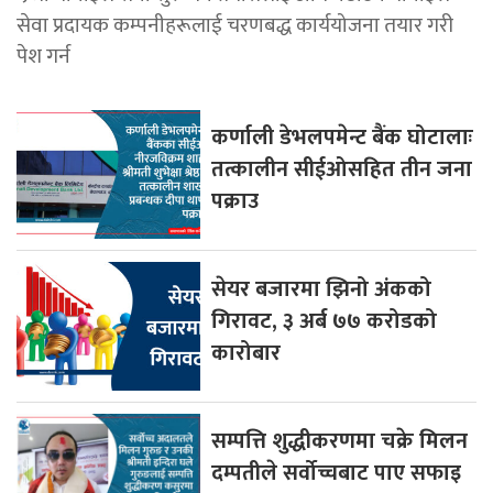
सेवा प्रदायक कम्पनीहरूलाई चरणबद्ध कार्ययोजना तयार गरी
पेश गर्न
कर्णाली डेभलपमेन्ट बैंक घोटालाः
तत्कालीन सीईओसहित तीन जना
पक्राउ
सेयर बजारमा झिनो अंकको
गिरावट, ३ अर्ब ७७ करोडको
कारोबार
सम्पत्ति शुद्धीकरणमा चक्रे मिलन
दम्पतीले सर्वोच्चबाट पाए सफाइ