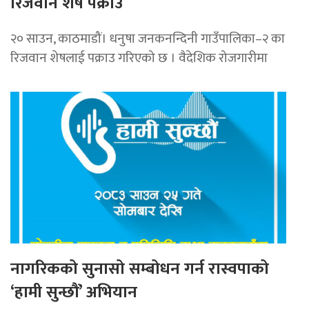
रिजवान शेष पक्राउ
२० साउन, काठमाडौं। धनुषा जनकनन्दिनी गाउँपालिका–२ का
रिजवान शेषलाई पक्राउ गरिएको छ । वैदेशिक रोजगारीमा
नागरिकको सुनासो सम्बोधन गर्न रास्वपाको
‘हामी सुन्छौं’ अभियान