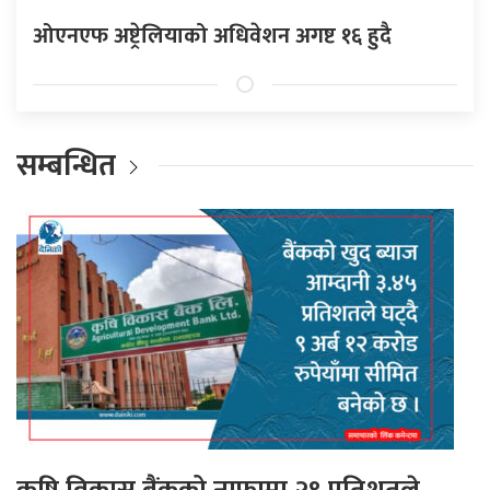
ओएनएफ अष्ट्रेलियाको अधिवेशन अगष्ट १६ हुदै
सम्बन्धित
कृषि विकास बैंकको नाफामा २९ प्रतिशतले