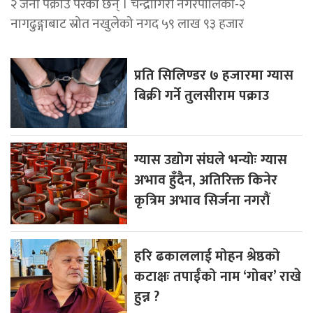
२ जना पक्राउ परेका छन् । चन्द्रागिरी नगरपालिका-२
नागढुङ्गाबाट स्रोत नखुलेको नगद ५९ लाख ९३ हजार
प्रति सिलिण्डर ७ हजारमा ग्यास
बिक्री गर्ने तुलसीराम पक्राउ
ग्यास उद्योग संघले भन्योः ग्यास
अभाव हुँदैन, अतिरिक्त किनेर
कृत्रिम अभाव सिर्जना नगरौं
हरि ढकाललाई मोहन श्रेष्ठको
कटाक्षः तपाईँको नाम ‘गोबर’ राखे
हुन्न ?