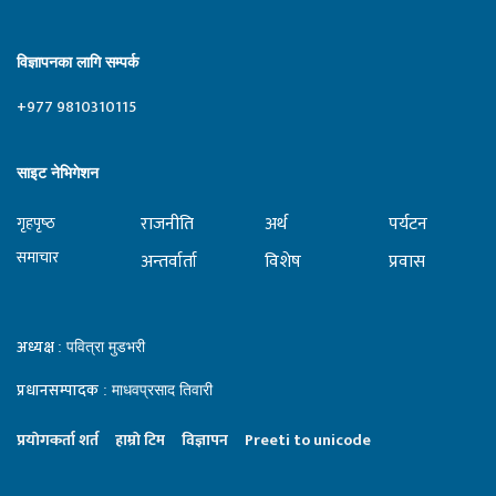
विज्ञापनका लागि सम्पर्क
+977 9810310115
साइट नेभिगेशन
राजनीति
अर्थ
पर्यटन
गृहपृष्‍ठ
समाचार
अन्तर्वार्ता
विशेष
प्रवास
अध्यक्ष
: पवित्रा मुडभरी
प्रधानसम्पादक
: माधवप्रसाद तिवारी
प्रयाेगकर्ता शर्त
हाम्राे टिम
विज्ञापन
Preeti to unicode