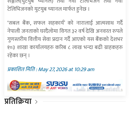
सञ्जाल(युटयुब च्यानल) तथा नेवा टेलिभिजन तथा नेवा
टेलिभिजनको युटयुब च्यानल मार्फत हुनेछ ।
‘सबल बैंक, सफल सहकार्य’ को नारालाई आत्मसाथ गर्दै
नेपाली जनताको घरदैलोमा विगत ३२ वर्ष देखि अनवरत रुपले
गुणस्तरीय वित्तीय सेवा प्रदान गर्दै आएको यस बैंकको देशभर
१०३ शाखा कार्यालयहरु करिब ८ लाख भन्दा बढी ग्राहकहरु
रहेका छन् ।
प्रकाशित मिति : May 27, 2026 at 10:29 am
प्रतिक्रिया