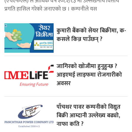
(एचएफएल) ले आर्थिक वर्ष २०८२/८३ मा उल्लेखनीय वित्तीय
प्रगति हासिल गरेको जनाएको छ । कम्पनीले यस
कुमारी बैंकको सेयर बिक्रीमा, क-
कसले किन्न पाउँछन् ?
जागिरकाे खाेजीमा हुनुहुन्छ ?
आइएमई लाइफमा रोजगारीको
अवसर
पाँचथर पावर कम्पनीको विद्युत
बिक्री आम्दानी उल्लेख्य बढ्यो,
नाफा कति ?