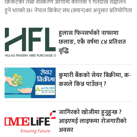
क्रिकेटको तेस्रो संस्करण आगामी कात्तिक ९ गतेदेखि सञ्चालन
हुने भएको छ। नेपाल क्रिकेट संघ (क्यान)का अनुसार प्रतियोगिता
हुलास फिनसर्भको नाफामा
छलाङ, एकै वर्षमा ८४ प्रतिशत
वृद्धि
कुमारी बैंकको सेयर बिक्रीमा, क-
कसले किन्न पाउँछन् ?
जागिरकाे खाेजीमा हुनुहुन्छ ?
आइएमई लाइफमा रोजगारीको
अवसर